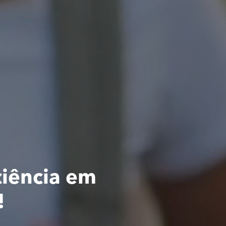
ciência em
!