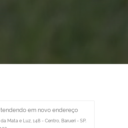
atendendo em novo endereço
 da Mata e Luz, 148 - Centro, Barueri - SP.